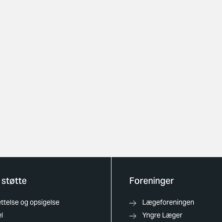
 støtte
Foreninger
telse og opsigelse
Lægeforeningen
l
Yngre Læger