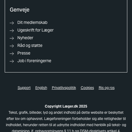
Genveje
Dit medlemskab
Ugeskrift for Læger
Nyheder
Råd og støtte
Presse
Job i foreningerne
Support
English
Privatlivspolitik
Cookies
Ris og ros
Copyright Læger.dk 2025
Tekst, grafik, billeder, lyd og andet indhold på dette website er beskyttet
efter lov om ophavsret. Lægeforeningen forbeholder sig alle rettigheder til
indholdet, herunder retten til at udnytte indholdet med henblik på tekst- og
datamining, jf. ophavsretslovens § 11 b og DSM-direktivets artikel 4.