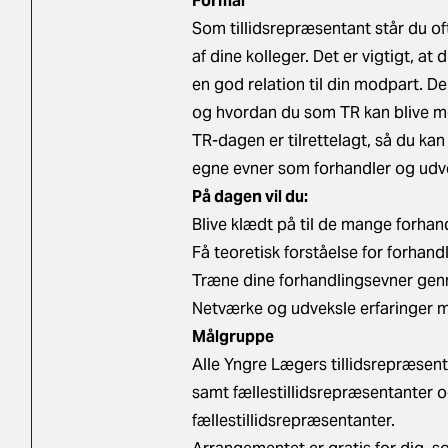
Formål
Som tillidsrepræsentant står du o
af dine kolleger. Det er vigtigt, a
en god relation til din modpart. D
og hvordan du som TR kan blive mer
TR-dagen er tilrettelagt, så du k
egne evner som forhandler og udvek
På dagen vil du:
Blive klædt på til de mange forhand
Få teoretisk forståelse for forhand
Træne dine forhandlingsevner genn
Netværke og udveksle erfaringer m
Målgruppe
Alle Yngre Lægers tillidsrepræsen
samt fællestillidsrepræsentanter 
fællestillidsrepræsentanter.