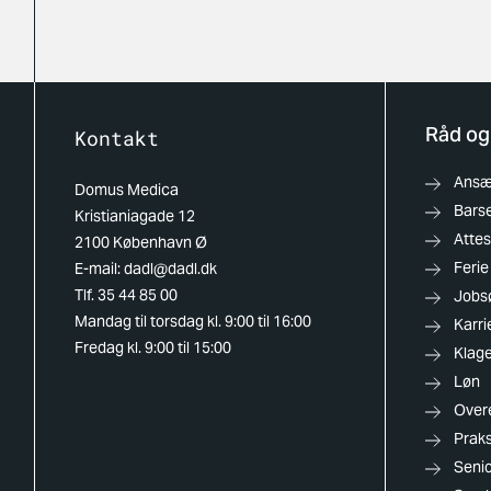
Råd og
Kontakt
Ansæt
Domus Medica
Barse
Kristianiagade 12
Attes
2100 København Ø
Ferie
E-mail:
dadl@dadl.dk
Tlf. 35 44 85 00
Jobs
Mandag til torsdag kl. 9:00 til 16:00
Karri
Fredag kl. 9:00 til 15:00
Klag
Løn
Over
Praks
Senio