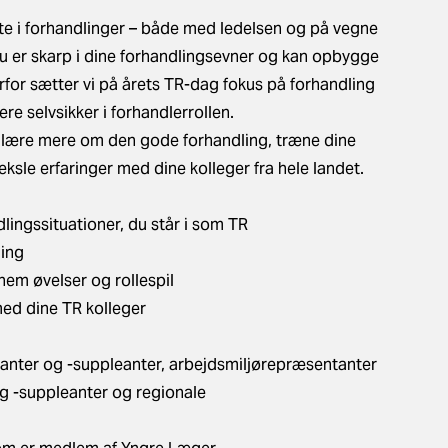
fte i forhandlinger – både med ledelsen og på vegne
t du er skarp i dine forhandlingsevner og kan opbygge
erfor sætter vi på årets TR-dag fokus på forhandling
e selvsikker i forhandlerrollen.
an lære mere om den gode forhandling, træne dine
sle erfaringer med dine kolleger fra hele landet.
lingssituationer, du står i som TR
ling
em øvelser og rollespil
ed dine TR kolleger
tanter og -suppleanter, arbejdsmiljørepræsentanter
og -suppleanter og regionale