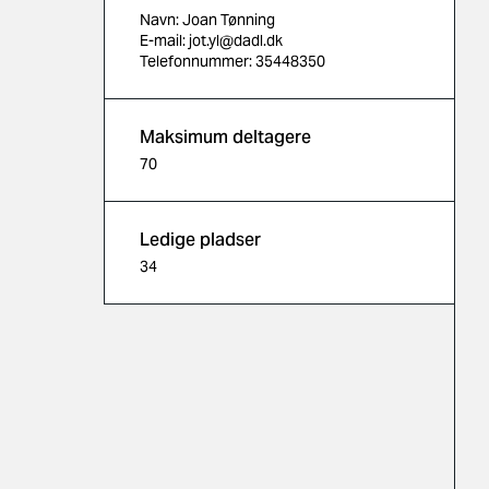
Navn: Joan Tønning
E-mail: jot.yl@dadl.dk
Telefonnummer: 35448350
Maksimum deltagere
70
Ledige pladser
34