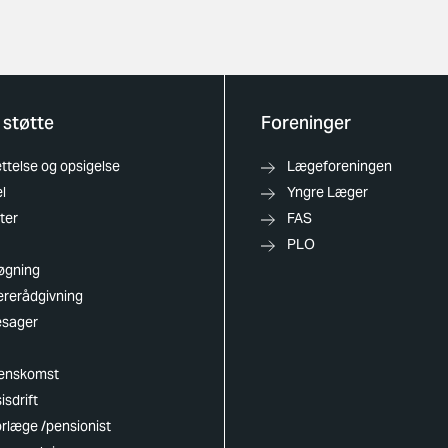
 støtte
Foreninger
telse og opsigelse
Lægeforeningen
l
Yngre Læger
ter
FAS
PLO
øgning
ererådgivning
esager
enskomst
isdrift
rlæge /pensionist