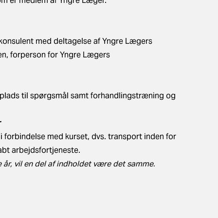
som er medlem af Yngre Læger.
n konsulent med deltagelse af Yngre Lægers
en, forperson for Yngre Lægers
lads til spørgsmål samt forhandlingstræning og
r
 forbindelse med kurset, dvs. transport inden for
bt arbejdsfortjeneste.
 år, vil en del af indholdet være det samme.