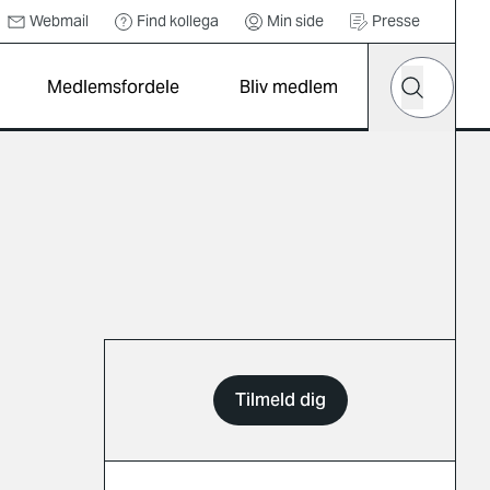
Webmail
Find kollega
Min side
Presse
Hvad leder d
Medlemsfordele
Bliv medlem
Søg
Tilmeld dig