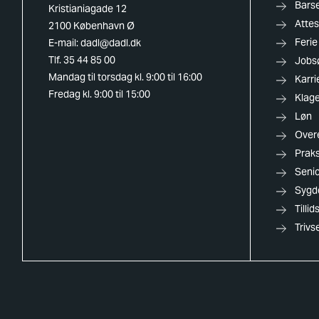
Barse
Kristianiagade 12
Attes
2100 København Ø
Ferie
E-mail:
dadl@dadl.dk
Tlf. 35 44 85 00
Jobs
Mandag til torsdag kl. 9:00 til 16:00
Karri
Fredag kl. 9:00 til 15:00
Klag
Løn
Over
Praks
Senio
Sygd
Tilli
Trivs