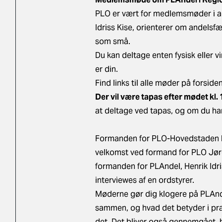
PLO er vært for medlemsmøder i al
Idriss Kise, orienterer om andelsf
som små.
Du kan deltage enten fysisk eller v
er din.
Find links til alle møder på forside
Der vil være tapas efter mødet kl. 
at deltage ved tapas, og om du ha
Formanden for PLO-Hovedstaden by
velkomst ved formand for PLO Jørg
formanden for PLAndel, Henrik Idr
interviewes af en ordstyrer.
Møderne gør dig klogere på PLAnde
sammen, og hvad det betyder i prak
det. Det bliver også gennemgået, 