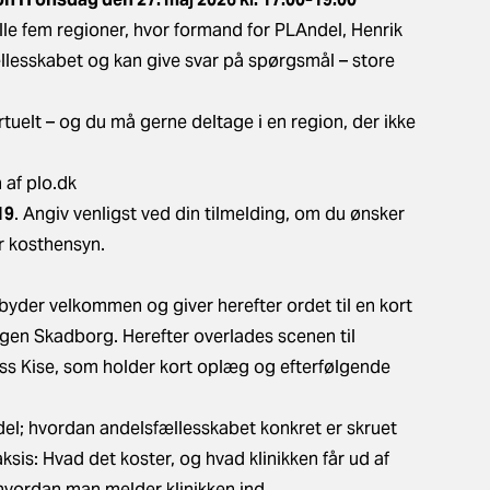
le fem regioner, hvor formand for PLAndel, Henrik
ællesskabet og kan give svar på spørgsmål – store
irtuelt – og du må gerne deltage i en region, der ikke
n af plo.dk
19
. Angiv venligst ved din tilmelding, om du ønsker
r kosthensyn.
der velkommen og giver herefter ordet til en kort
en Skadborg. Herefter overlades scenen til
iss Kise, som holder kort oplæg og efterfølgende
l; hvordan andelsfællesskabet konkret er skruet
sis: Hvad det koster, og hvad klinikken får ud af
hvordan man melder klinikken ind.