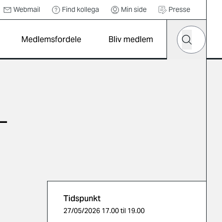
Webmail
Find kollega
Min side
Presse
Hvad leder d
Medlemsfordele
Bliv medlem
Søg
-
Tidspunkt
27/05/2026 17.00 til 19.00