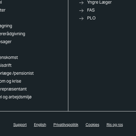
l
Yngre Læger
ter
FAS
PLO
øgning
ererådgivning
esager
enskomst
isdrift
rlæge /pensionist
om og krise
dsrepræsentant
el og arbejdsmiljø
Support
English
Privatlivspolitik
Cookies
Ris og ros