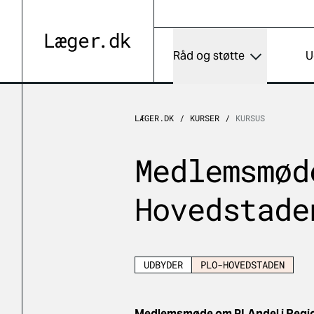
Råd og støtte
U
LÆGER.DK
KURSER
KURSUS
Medlemsmød
Hovedstade
UDBYDER
PLO-HOVEDSTADEN
Medlemsmøde om PLAndel i Region 