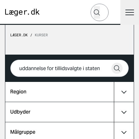
Hvad leder du efter?
Søg
LÆGER.DK
KURSER
Hvad leder du efter?
Søg
Region
Udbyder
Målgruppe