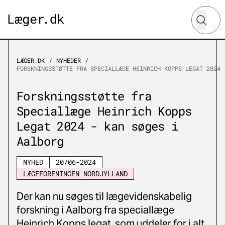
Hvad lede
Søg
LÆGER.DK
NYHEDER
FORSKNINGSSTØTTE FRA SPECIALLÆGE HEINRICH KOPPS LEGAT 2024 
Forskningsstøtte fra
Speciallæge Heinrich Kopps
Legat 2024 - kan søges i
Aalborg
NYHED
20/06-2024
LÆGEFORENINGEN NORDJYLLAND
Der kan nu søges til lægevidenskabelig
forskning i Aalborg fra speciallæge
Heinrich Kopps legat, som uddeler for i alt