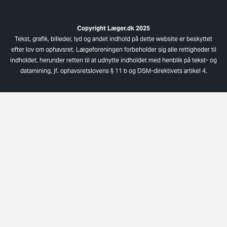
Copyright Læger.dk 2025
Tekst, grafik, billeder, lyd og andet indhold på dette website er beskyttet
efter lov om ophavsret. Lægeforeningen forbeholder sig alle rettigheder til
indholdet, herunder retten til at udnytte indholdet med henblik på tekst- og
datamining, jf. ophavsretslovens § 11 b og DSM-direktivets artikel 4.