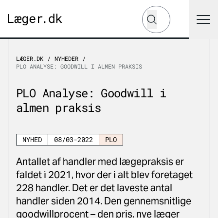
Hvad leder du efter?
Søg
LÆGER.DK
NYHEDER
PLO ANALYSE: GOODWILL I ALMEN PRAKSIS
PLO Analyse: Goodwill i
almen praksis
NYHED
08/03-2022
PLO
Antallet af handler med lægepraksis er
faldet i 2021, hvor der i alt blev foretaget
228 handler. Det er det laveste antal
handler siden 2014. Den gennemsnitlige
goodwillprocent – den pris, nye læger