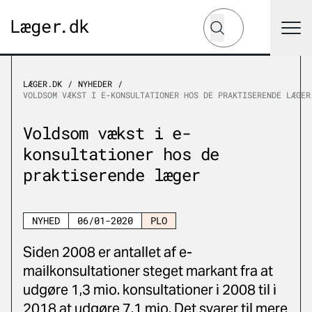
Hvad leder du efter?
Søg
LÆGER.DK
NYHEDER
VOLDSOM VÆKST I E-KONSULTATIONER HOS DE PRAKTISERENDE LÆGER
Voldsom vækst i e-
konsultationer hos de
praktiserende læger
NYHED
06/01-2020
PLO
Siden 2008 er antallet af e-
mailkonsultationer steget markant fra at
udgøre 1,3 mio. konsultationer i 2008 til i
2018 at udgøre 7,1 mio. Det svarer til mere