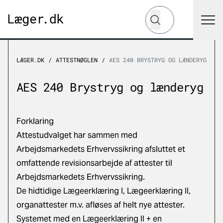
Hvad leder du efter?
Søg
LÆGER.DK
ATTESTNØGLEN
AES 240 BRYSTRYG OG LÆNDERYG
AES 240 Brystryg og lænderyg
Forklaring
Attestudvalget har sammen med
Arbejdsmarkedets Erhvervssikring afsluttet et
omfattende revisionsarbejde af attester til
Arbejdsmarkedets Erhvervssikring.
De hidtidige Lægeerklæring I, Lægeerklæring II,
organattester m.v. afløses af helt nye attester.
Systemet med en Lægeerklæring II + en