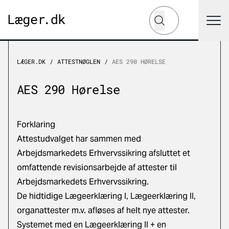
Hvad leder du efter?
Søg
LÆGER.DK
ATTESTNØGLEN
AES 290 HØRELSE
AES 290 Hørelse
Forklaring
Attestudvalget har sammen med
Arbejdsmarkedets Erhvervssikring afsluttet et
omfattende revisionsarbejde af attester til
Arbejdsmarkedets Erhvervssikring.
De hidtidige Lægeerklæring I, Lægeerklæring II,
organattester m.v. afløses af helt nye attester.
Systemet med en Lægeerklæring II + en