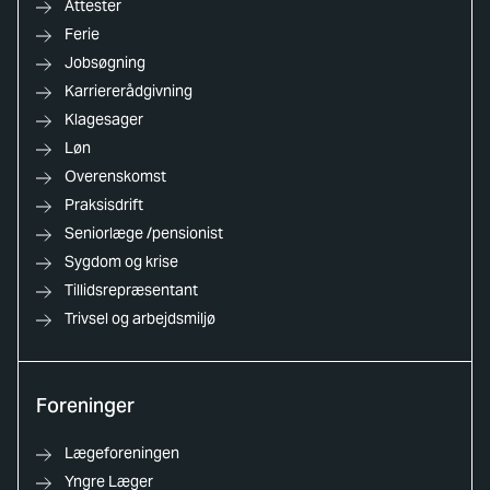
Attester
Ferie
Jobsøgning
Karriererådgivning
Klagesager
Løn
Overenskomst
Praksisdrift
Seniorlæge /pensionist
Sygdom og krise
Tillidsrepræsentant
Trivsel og arbejdsmiljø
Foreninger
Lægeforeningen
Yngre Læger