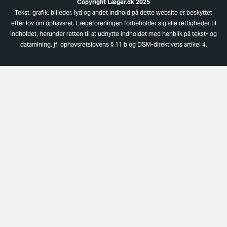
Copyright Læger.dk 2025
Tekst, grafik, billeder, lyd og andet indhold på dette website er beskyttet
efter lov om ophavsret. Lægeforeningen forbeholder sig alle rettigheder til
indholdet, herunder retten til at udnytte indholdet med henblik på tekst- og
datamining, jf. ophavsretslovens § 11 b og DSM-direktivets artikel 4.