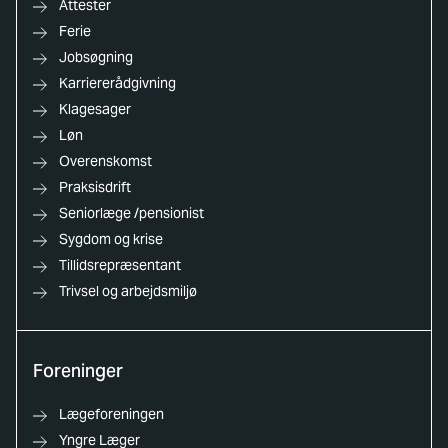
Attester
Ferie
Jobsøgning
Karriererådgivning
Klagesager
Løn
Overenskomst
Praksisdrift
Seniorlæge /pensionist
Sygdom og krise
Tillidsrepræsentant
Trivsel og arbejdsmiljø
Foreninger
Lægeforeningen
Yngre Læger