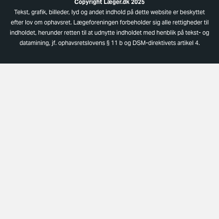
Copyright Læger.dk 2025
Tekst, grafik, billeder, lyd og andet indhold på dette website er beskyttet
efter lov om ophavsret. Lægeforeningen forbeholder sig alle rettigheder til
indholdet, herunder retten til at udnytte indholdet med henblik på tekst- og
datamining, jf. ophavsretslovens § 11 b og DSM-direktivets artikel 4.