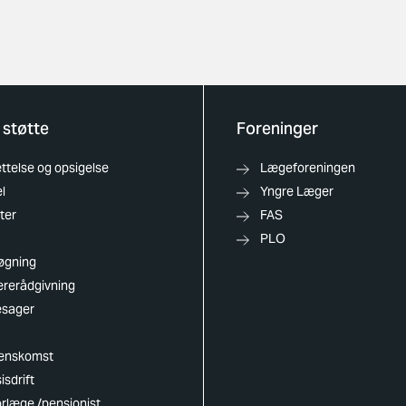
 støtte
Foreninger
telse og opsigelse
Lægeforeningen
l
Yngre Læger
ter
FAS
PLO
øgning
ererådgivning
esager
enskomst
isdrift
rlæge /pensionist