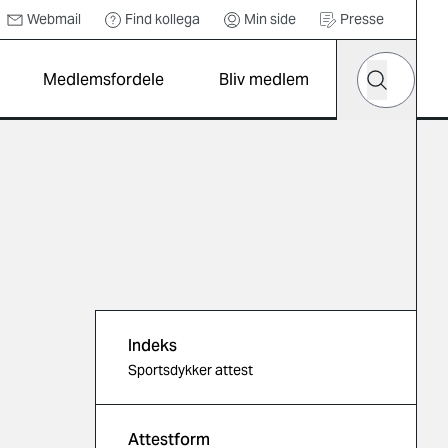
Webmail
Find kollega
Min side
Presse
Hvad leder d
Medlemsfordele
Bliv medlem
Søg
Indeks
Sportsdykker attest
Attestform