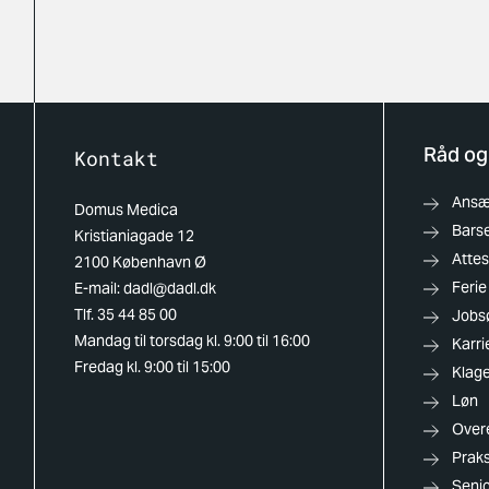
Råd og
Kontakt
Ansæt
Domus Medica
Barse
Kristianiagade 12
Attes
2100 København Ø
Ferie
E-mail:
dadl@dadl.dk
Tlf. 35 44 85 00
Jobs
Mandag til torsdag kl. 9:00 til 16:00
Karri
Fredag kl. 9:00 til 15:00
Klag
Løn
Over
Praks
Senio