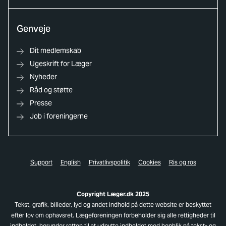
Genveje
Dit medlemskab
Ugeskrift for Læger
Nyheder
Råd og støtte
Presse
Job i foreningerne
Support
English
Privatlivspolitik
Cookies
Ris og ros
Copyright Læger.dk 2025
Tekst, grafik, billeder, lyd og andet indhold på dette website er beskyttet
efter lov om ophavsret. Lægeforeningen forbeholder sig alle rettigheder til
indholdet, herunder retten til at udnytte indholdet med henblik på tekst- og