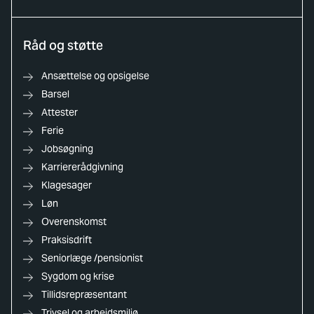
Råd og støtte
Ansættelse og opsigelse
Barsel
Attester
Ferie
Jobsøgning
Karriererådgivning
Klagesager
Løn
Overenskomst
Praksisdrift
Seniorlæge /pensionist
Sygdom og krise
Tillidsrepræsentant
Trivsel og arbejdsmiljø