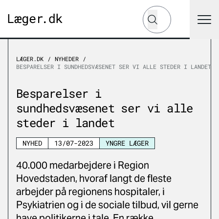
Hvad leder du efter?
Søg
LÆGER.DK
NYHEDER
BESPARELSER I SUNDHEDSVÆSENET SER VI ALLE STEDER I LANDET
Besparelser i
sundhedsvæsenet ser vi alle
steder i landet
NYHED
13/07-2023
YNGRE LÆGER
40.000 medarbejdere i Region
Hovedstaden, hvoraf langt de fleste
arbejder på regionens hospitaler, i
Psykiatrien og i de sociale tilbud, vil gerne
have politikerne i tale. En række