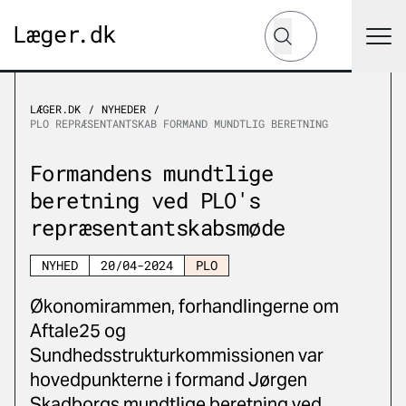
Hvad leder du efter?
Søg
LÆGER.DK
NYHEDER
PLO REPRÆSENTANTSKAB FORMAND MUNDTLIG BERETNING
Formandens mundtlige
beretning ved PLO's
repræsentantskabsmøde
NYHED
20/04-2024
PLO
Økonomirammen, forhandlingerne om
Aftale25 og
Sundhedsstrukturkommissionen var
hovedpunkterne i formand Jørgen
Skadborgs mundtlige beretning ved