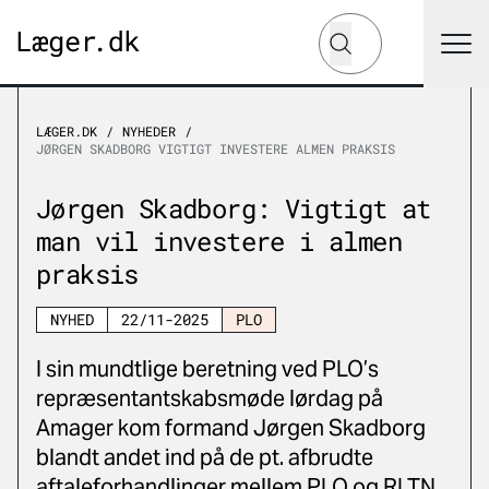
Hvad leder du efter?
Søg
LÆGER.DK
NYHEDER
JØRGEN SKADBORG VIGTIGT INVESTERE ALMEN PRAKSIS
Jørgen Skadborg: Vigtigt at
man vil investere i almen
praksis
NYHED
22/11-2025
PLO
I sin mundtlige beretning ved PLO’s
repræsentantskabsmøde lørdag på
Amager kom formand Jørgen Skadborg
blandt andet ind på de pt. afbrudte
aftaleforhandlinger mellem PLO og RLTN.