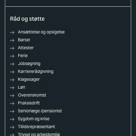
Råd og støtte
Ansættelse og opsigelse
Barsel
Attester
Ferie
Jobsøgning
Karriererådgivning
Klagesager
Løn
Overenskomst
Praksisdrift
Seniorlæge /pensionist
Sygdom og krise
Tillidsrepræsentant
Trivsel og arbejdsmiljø