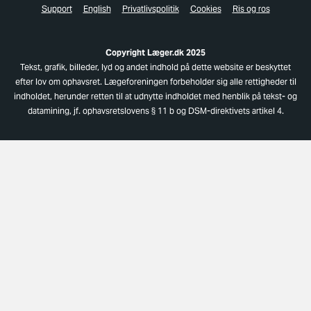
Support
English
Privatlivspolitik
Cookies
Ris og ros
Copyright Læger.dk 2025
Tekst, grafik, billeder, lyd og andet indhold på dette website er beskyttet
efter lov om ophavsret. Lægeforeningen forbeholder sig alle rettigheder til
indholdet, herunder retten til at udnytte indholdet med henblik på tekst- og
datamining, jf. ophavsretslovens § 11 b og DSM-direktivets artikel 4.