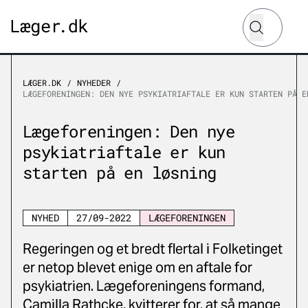
Hvad leder d
Søg
LÆGER.DK
NYHEDER
LÆGEFORENINGEN: DEN NYE PSYKIATRIAFTALE ER KUN STARTEN PÅ E
Lægeforeningen: Den nye
psykiatriaftale er kun
starten på en løsning
NYHED
27/09-2022
LÆGEFORENINGEN
Regeringen og et bredt flertal i Folketinget
er netop blevet enige om en aftale for
psykiatrien. Lægeforeningens formand,
Camilla Rathcke, kvitterer for, at så mange