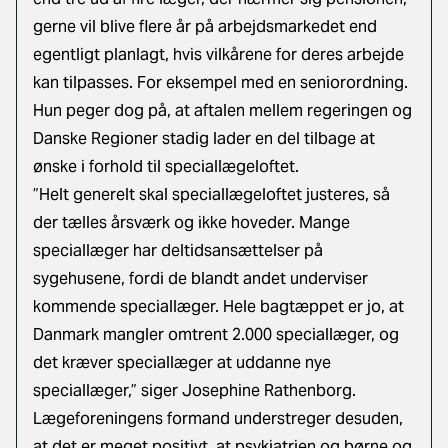
gerne vil blive flere år på arbejdsmarkedet end
egentligt planlagt, hvis vilkårene for deres arbejde
kan tilpasses. For eksempel med en seniorordning.
Hun peger dog på, at aftalen mellem regeringen og
Danske Regioner stadig lader en del tilbage at
ønske i forhold til speciallægeloftet.
”Helt generelt skal speciallægeloftet justeres, så
der tælles årsværk og ikke hoveder. Mange
speciallæger har deltidsansættelser på
sygehusene, fordi de blandt andet underviser
kommende speciallæger. Hele bagtæppet er jo, at
Danmark mangler omtrent 2.000 speciallæger, og
det kræver speciallæger at uddanne nye
speciallæger,” siger Josephine Rathenborg.
Lægeforeningens formand understreger desuden,
at det er meget positivt, at psykiatrien og børne og