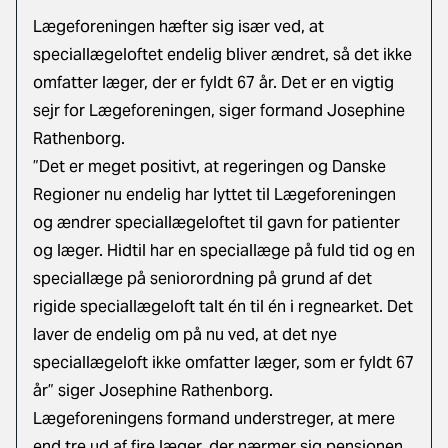
Lægeforeningen hæfter sig især ved, at
speciallægeloftet endelig bliver ændret, så det ikke
omfatter læger, der er fyldt 67 år. Det er en vigtig
sejr for Lægeforeningen, siger formand Josephine
Rathenborg.
”Det er meget positivt, at regeringen og Danske
Regioner nu endelig har lyttet til Lægeforeningen
og ændrer speciallægeloftet til gavn for patienter
og læger. Hidtil har en speciallæge på fuld tid og en
speciallæge på seniorordning på grund af det
rigide speciallægeloft talt én til én i regnearket. Det
laver de endelig om på nu ved, at det nye
speciallægeloft ikke omfatter læger, som er fyldt 67
år” siger Josephine Rathenborg.
Lægeforeningens formand understreger, at mere
end tre ud af fire læger, der nærmer sig pensionen,