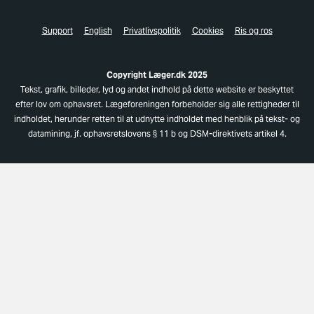
Support
English
Privatlivspolitik
Cookies
Ris og ros
Copyright Læger.dk 2025
Tekst, grafik, billeder, lyd og andet indhold på dette website er beskyttet
efter lov om ophavsret. Lægeforeningen forbeholder sig alle rettigheder til
indholdet, herunder retten til at udnytte indholdet med henblik på tekst- og
datamining, jf. ophavsretslovens § 11 b og DSM-direktivets artikel 4.