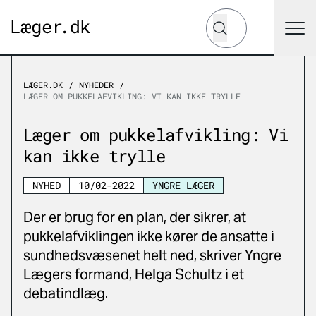
Hvad leder du efter?
Søg
LÆGER.DK
NYHEDER
LÆGER OM PUKKELAFVIKLING: VI KAN IKKE TRYLLE
Læger om pukkelafvikling: Vi
kan ikke trylle
NYHED
10/02-2022
YNGRE LÆGER
Der er brug for en plan, der sikrer, at
pukkelafviklingen ikke kører de ansatte i
sundhedsvæsenet helt ned, skriver Yngre
Lægers formand, Helga Schultz i et
debatindlæg.