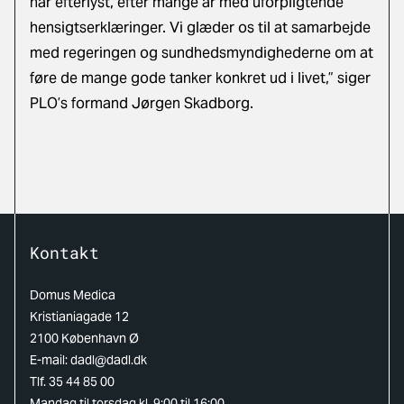
har efterlyst, efter mange år med uforpligtende
hensigtserklæringer. Vi glæder os til at samarbejde
med regeringen og sundhedsmyndighederne om at
føre de mange gode tanker konkret ud i livet,” siger
PLO’s formand Jørgen Skadborg.
Kontakt
Domus Medica
Kristianiagade 12
2100 København Ø
E-mail:
dadl@dadl.dk
Tlf. 35 44 85 00
Mandag til torsdag kl. 9:00 til 16:00