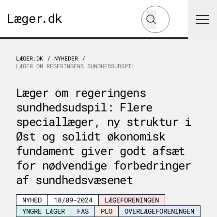
Hvad leder du efter?
Søg
LÆGER.DK
NYHEDER
LÆGER OM REGERINGENS SUNDHEDSUDSPIL
Læger om regeringens
sundhedsudspil: Flere
speciallæger, ny struktur i
Øst og solidt økonomisk
fundament giver godt afsæt
for nødvendige forbedringer
af sundhedsvæsenet
NYHED
18/09-2024
LÆGEFORENINGEN
YNGRE LÆGER
FAS
PLO
OVERLÆGEFORENINGEN