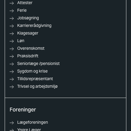
Attester
Ferie
Jobsøgning
Karriererådgivning
Klagesager
Løn
Overenskomst
Praksisdrift
Seniorlæge /pensionist
Sygdom og krise
Tillidsrepræsentant
Trivsel og arbejdsmiljø
Foreninger
Lægeforeningen
Yngre Læger