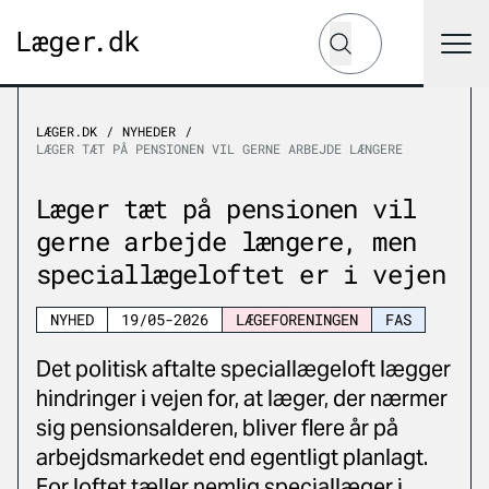
Hvad leder du efter?
Søg
LÆGER.DK
NYHEDER
LÆGER TÆT PÅ PENSIONEN VIL GERNE ARBEJDE LÆNGERE
Læger tæt på pensionen vil
gerne arbejde længere, men
speciallægeloftet er i vejen
NYHED
19/05-2026
LÆGEFORENINGEN
FAS
Det politisk aftalte speciallægeloft lægger
hindringer i vejen for, at læger, der nærmer
sig pensionsalderen, bliver flere år på
arbejdsmarkedet end egentligt planlagt.
For loftet tæller nemlig speciallæger i