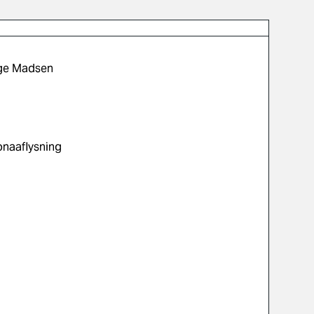
lge Madsen
onaaflysning