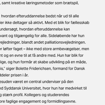
 samt kreative læringsmetoder som brætspil,
, hvordan efteruddannelse bedst når ud til alle
r ikke deltager så aktivt. Med et blik for fællesskab
 undersøgt, hvordan efteruddannelse kan
evant og tilgængelig for alle. Sideløbende har hun
 vejledninger, blandt andet palliationsvejledningen.
der løfter faget – ikke med store armbevægelser, men
g en evne til at få andre med. Hun har blik for
ige, og hun formår at skabe udvikling på en måde,
is,” siger Bolette Friderichsen, formand for Dansk
eler prisen i år.
desuden været en central underviser på den
 Syddansk Universitet, hvor hun har medvirket til
g stærk profil. Kollegers og studerendes
ore faglige engagement og formidlingsevne.