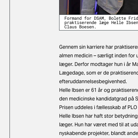
Formand for DSAM, Bolette Fri
praktiserende læge Helle Ibse
Claus Boesen.
Gennem sin karriere har praktiseren
almen medicin – særligt inden for
læger. Derfor modtager hun i år Ma
Lægedage, som er de praktiserende
efteruddannelsesbegivenhed.
Helle Ibsen er 61 år og praktisere
den medicinske kandidatgrad på S
Prisen uddeles i fællesskab af PL
Helle Ibsen har haft stor betydni
læger. Hun har været med til at u
nyskabende projekter, blandt ande