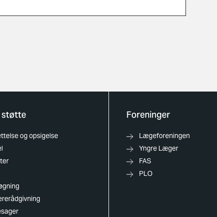
 støtte
Foreninger
telse og opsigelse
Lægeforeningen
l
Yngre Læger
ter
FAS
PLO
øgning
ererådgivning
esager