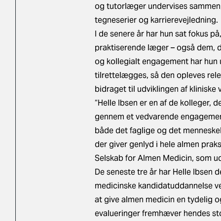
og tutorlæger undervises sammen,
tegneserier og karrierevejledning.
I de senere år har hun sat fokus på
praktiserende læger – også dem, de
og kollegialt engagement har hun
tilrettelægges, så den opleves rel
bidraget til udviklingen af kliniske
“Helle Ibsen er en af de kolleger, 
gennem et vedvarende engagement o
både det faglige og det menneskel
der giver genlyd i hele almen praks
Selskab for Almen Medicin, som udd
De seneste tre år har Helle Ibsen 
medicinske kandidatuddannelse ved
at give almen medicin en tydelig o
evalueringer fremhæver hendes st