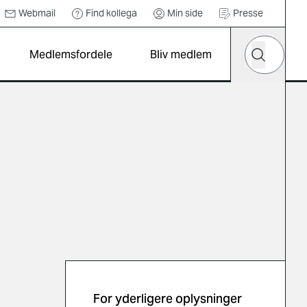
Webmail
Find kollega
Min side
Presse
Hvad leder d
Medlemsfordele
Bliv medlem
Søg
For yderligere oplysninger