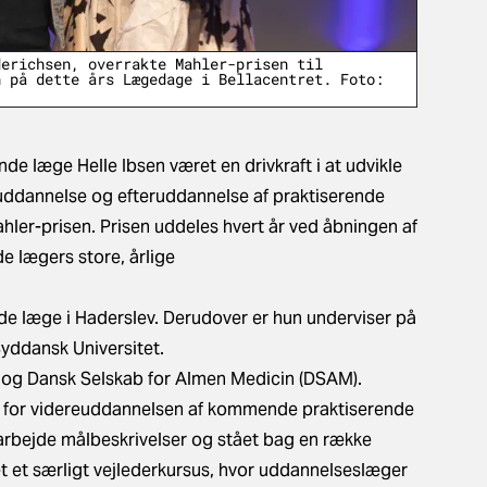
derichsen, overrakte Mahler-prisen til
n på dette års Lægedage i Bellacentret. Foto:
de læge Helle Ibsen været en drivkraft i at udvikle
 uddannelse og efteruddannelse af praktiserende
hler-prisen. Prisen uddeles hvert år ved åbningen af
 lægers store, årlige
nde læge i Haderslev. Derudover er hun underviser på
yddansk Universitet.
O og Dansk Selskab for Almen Medicin (DSAM).
ng for videreuddannelsen af kommende praktiserende
darbejde målbeskrivelser og stået bag en række
t et særligt vejlederkursus, hvor uddannelseslæger