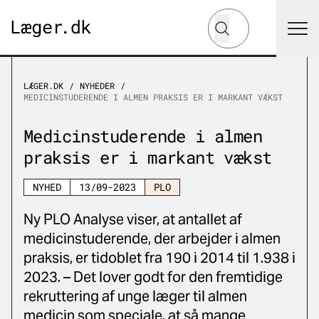
Hvad leder du efter?
Søg
LÆGER.DK
NYHEDER
MEDICINSTUDERENDE I ALMEN PRAKSIS ER I MARKANT VÆKST
Medicinstuderende i almen
praksis er i markant vækst
NYHED
13/09-2023
PLO
Ny PLO Analyse viser, at antallet af
medicinstuderende, der arbejder i almen
praksis, er tidoblet fra 190 i 2014 til 1.938 i
2023. – Det lover godt for den fremtidige
rekruttering af unge læger til almen
medicin som speciale, at så mange