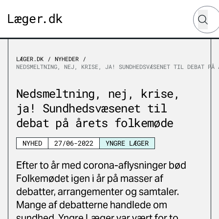
Hvad le
Søg
LÆGER.DK
NYHEDER
NEDSMELTNING, NEJ, KRISE, JA! SUNDHEDSVÆSENET TIL DEBAT PÅ 
Nedsmeltning, nej, krise,
ja! Sundhedsvæsenet til
debat på årets folkemøde
NYHED
27/06-2022
YNGRE LÆGER
Efter to år med corona-aflysninger bød
Folkemødet igen i år på masser af
debatter, arrangementer og samtaler.
Mange af debatterne handlede om
sundhed. Yngre Læger var vært for to