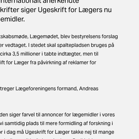
internationalt anerkendte
rifter siger Ugeskrift for Lægers nu
gemidler.
skabsmøde, Lægemødet, blev bestyrelsens forslag
r vedtaget. I stedet skal spaltepladsen bruges på
cirka 3,5 millioner i tabte indtægter, men til
ft for Læger fra påvirkning af reklamer for
erstreger Lægeforeningens formand, Andreas
rden siger farvel til annoncer for lægemidler i vores
vi samtidig plads til mere formidling af forskning i
or i dag må Ugeskrift for Læger takke nej til mange