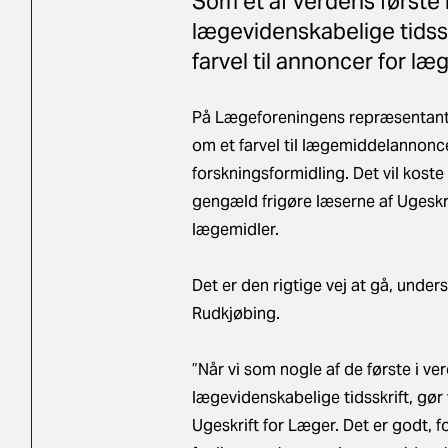
Som et af verdens første 
lægevidenskabelige tidssk
farvel til annoncer for læ
På Lægeforeningens repræsentant
om et farvel til lægemiddelannonce
forskningsformidling. Det vil koste 
gengæld frigøre læserne af Ugeskri
lægemidler.
Det er den rigtige vej at gå, und
Rudkjøbing.
”Når vi som nogle af de første i ve
lægevidenskabelige tidsskrift, gør 
Ugeskrift for Læger. Det er godt, f