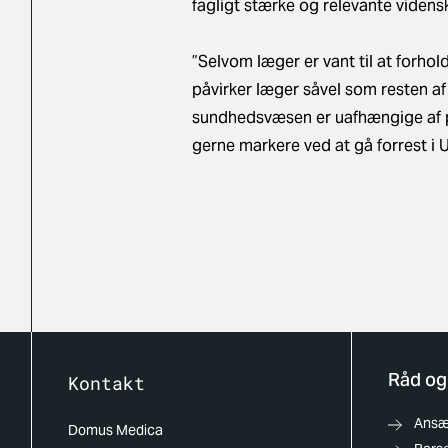
fagligt stærke og relevante videns
”Selvom læger er vant til at forhol
påvirker læger såvel som resten af 
sundhedsvæsen er uafhængige af på
gerne markere ved at gå forrest i 
Råd og
Kontakt
Ansæt
Domus Medica