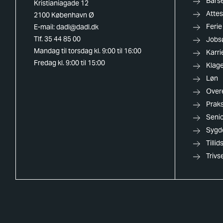
Barse
Kristianiagade 12
Attes
2100 København Ø
Ferie
E-mail:
dadl@dadl.dk
Tlf. 35 44 85 00
Jobs
Mandag til torsdag kl. 9:00 til 16:00
Karri
Fredag kl. 9:00 til 15:00
Klag
Løn
Over
Praks
Senio
Sygd
Tilli
Trivs