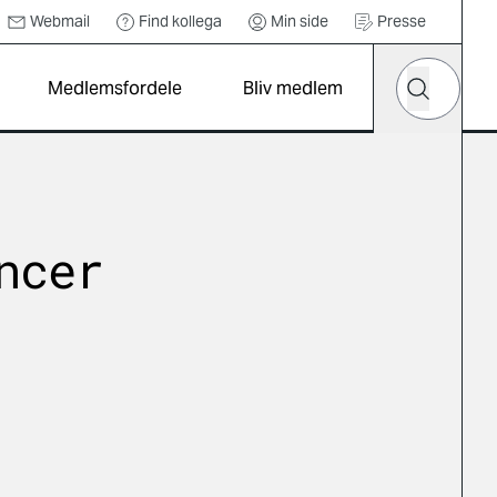
Webmail
Find kollega
Min side
Presse
Hvad leder d
Medlemsfordele
Bliv medlem
Søg
ncer