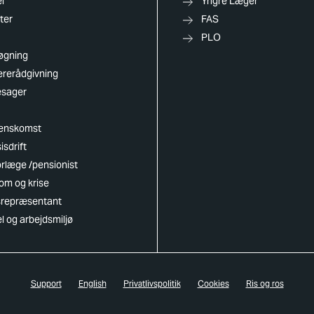
l
Yngre Læger
ter
FAS
PLO
øgning
ererådgivning
esager
enskomst
isdrift
rlæge /pensionist
om og krise
dsrepræsentant
el og arbejdsmiljø
Support
English
Privatlivspolitik
Cookies
Ris og ros