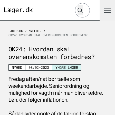
Hvad leder du efter?
Søg
LÆGER.DK
NYHEDER
OK24: HVORDAN SKAL OVERENSKOMSTEN FORBEDRES?
OK24: Hvordan skal
overenskomsten forbedres?
NYHED
08/02-2023
YNGRE LÆGER
Fredag aften/nat bør tælle som
weekendarbejde. Seniorordning og
mulighed for vagtfri når man bliver ældre.
Løn, der følger inflationen.
Sådan lyder nogle af de talrige forslag,