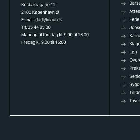
Barse
Kristianiagade 12
Attes
2100 København Ø
Ferie
E-mail:
dadl@dadl.dk
Tlf. 35 44 85 00
Jobs
Mandag til torsdag kl. 9:00 til 16:00
Karri
Fredag kl. 9:00 til 15:00
Klag
Løn
Over
Praks
Senio
Sygd
Tilli
Trivs