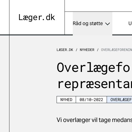
Råd og støtte
U
LÆGER.DK
NYHEDER
OVERLÆGEFORENIN
Overlægefo
repræsenta
NYHED
08/10-2022
OVERLÆGEF
Vi overlæger vil tage medansv