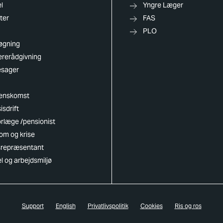
l
Yngre Læger
ter
FAS
PLO
øgning
ererådgivning
esager
enskomst
isdrift
rlæge /pensionist
om og krise
dsrepræsentant
el og arbejdsmiljø
Support
English
Privatlivspolitik
Cookies
Ris og ros