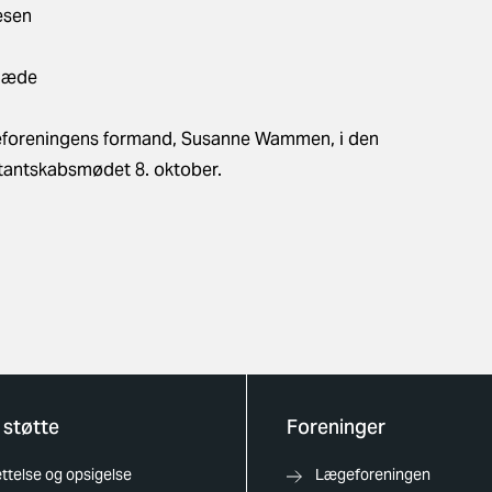
æsen
glæde
eforeningens formand, Susanne Wammen, i den
tantskabsmødet 8. oktober.
 støtte
Foreninger
telse og opsigelse
Lægeforeningen