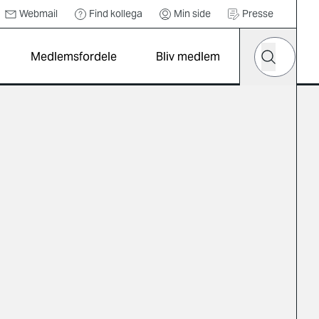
Webmail
Find kollega
Min side
Presse
Hvad leder d
Medlemsfordele
Bliv medlem
Søg