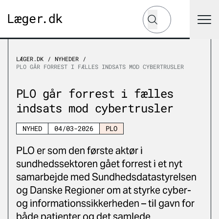
Hvad leder du efter?
Søg
LÆGER.DK
NYHEDER
PLO GÅR FORREST I FÆLLES INDSATS MOD CYBERTRUSLER
PLO går forrest i fælles
indsats mod cybertrusler
NYHED
04/03-2026
PLO
PLO er som den første aktør i
sundhedssektoren gået forrest i et nyt
samarbejde med Sundhedsdatastyrelsen
og Danske Regioner om at styrke cyber-
og informationssikkerheden – til gavn for
både patienter og det samlede