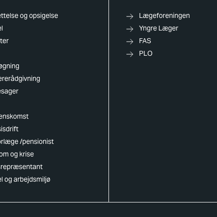
telse og opsigelse
Lægeforeningen
l
Yngre Læger
ter
FAS
PLO
øgning
ererådgivning
esager
enskomst
isdrift
rlæge /pensionist
om og krise
dsrepræsentant
el og arbejdsmiljø