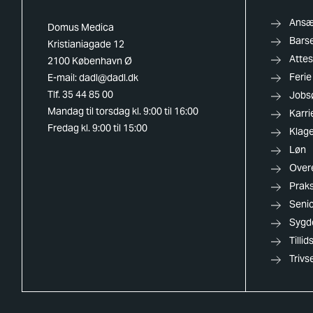
Ansæt
Domus Medica
Barse
Kristianiagade 12
Attes
2100 København Ø
Ferie
E-mail:
dadl@dadl.dk
Tlf. 35 44 85 00
Jobs
Mandag til torsdag kl. 9:00 til 16:00
Karri
Fredag kl. 9:00 til 15:00
Klag
Løn
Over
Praks
Senio
Sygd
Tilli
Trivs