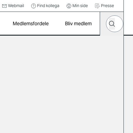
Webmail
Find kollega
Min side
Presse
Hvad leder d
Medlemsfordele
Bliv medlem
Søg