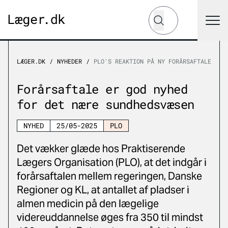
Hvad leder du efter?
Søg
LÆGER.DK
NYHEDER
PLO'S REAKTION PÅ NY FORÅRSAFTALE
Forårsaftale er god nyhed
for det nære sundhedsvæsen
NYHED
25/05-2025
PLO
Det vækker glæde hos Praktiserende
Lægers Organisation (PLO), at det indgår i
forårsaftalen mellem regeringen, Danske
Regioner og KL, at antallet af pladser i
almen medicin på den lægelige
videreuddannelse øges fra 350 til mindst