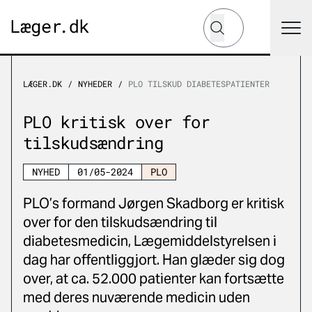
Hvad leder du efter?
Søg
LÆGER.DK
NYHEDER
PLO TILSKUD DIABETESPATIENTER
PLO kritisk over for
tilskudsændring
NYHED
01/05-2024
PLO
PLO’s formand Jørgen Skadborg er kritisk
over for den tilskudsændring til
diabetesmedicin, Lægemiddelstyrelsen i
dag har offentliggjort. Han glæder sig dog
over, at ca. 52.000 patienter kan fortsætte
med deres nuværende medicin uden