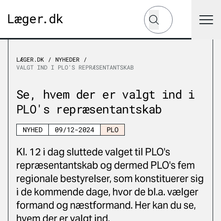
Hvad leder du efter?
Søg
LÆGER.DK
NYHEDER
VALGT IND I PLO'S REPRÆSENTANTSKAB
Se, hvem der er valgt ind i
PLO's repræsentantskab
NYHED
09/12-2024
PLO
Kl. 12 i dag sluttede valget til PLO's
repræsentantskab og dermed PLO's fem
regionale bestyrelser, som konstituerer sig
i de kommende dage, hvor de bl.a. vælger
formand og næstformand. Her kan du se,
hvem der er valgt ind.