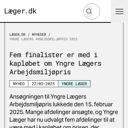
Hvad leder du efter?
Søg
LÆGER.DK
NYHEDER
YNGRE LÆGERS ARBEJDSMILJØPRIS 2025
Fem finalister er med i
kapløbet om Yngre Lægers
Arbejdsmiljøpris
NYHED
27/03-2025
YNGRE LÆGER
Ansøgningen til Yngre Lægers
Arbejdsmiljøpris lukkede den 15. februar
2025. Mange afdelinger ansøgte, og Yngre
Læger har nu udvalgt fem afdelinger til at
være med i kapløbet om prisen, der