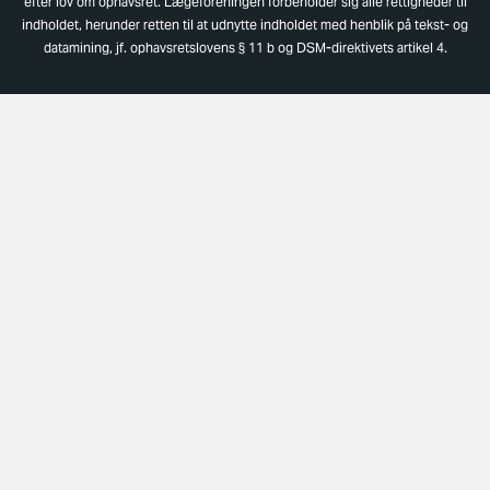
efter lov om ophavsret. Lægeforeningen forbeholder sig alle rettigheder til
indholdet, herunder retten til at udnytte indholdet med henblik på tekst- og
datamining, jf. ophavsretslovens § 11 b og DSM-direktivets artikel 4.