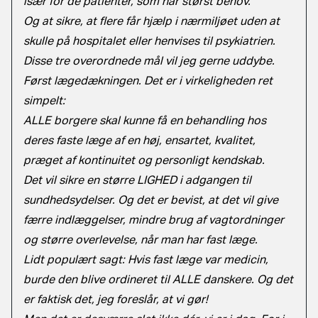
især for de patienter, som har størst behov.
Og at sikre, at flere får hjælp i nærmiljøet uden at
skulle på hospitalet eller henvises til psykiatrien.
Disse tre overordnede mål vil jeg gerne uddybe.
Først lægedækningen. Det er i virkeligheden ret
simpelt:
ALLE borgere skal kunne få en behandling hos
deres faste læge af en høj, ensartet, kvalitet,
præget af kontinuitet og personligt kendskab.
Det vil sikre en større LIGHED i adgangen til
sundhedsydelser. Og det er bevist, at det vil give
færre indlæggelser, mindre brug af vagtordninger
og større overlevelse, når man har fast læge.
Lidt populært sagt: Hvis fast læge var medicin,
burde den blive ordineret til ALLE danskere. Og det
er faktisk det, jeg foreslår, at vi gør!