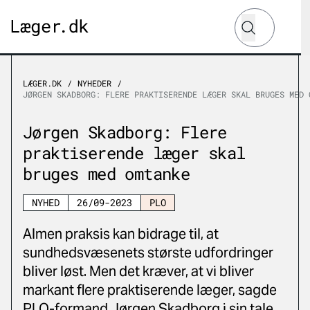
Hvad leder du 
Søg
LÆGER.DK
NYHEDER
JØRGEN SKADBORG: FLERE PRAKTISERENDE LÆGER SKAL BRUGES MED 
Jørgen Skadborg: Flere
praktiserende læger skal
bruges med omtanke
NYHED
26/09-2023
PLO
Almen praksis kan bidrage til, at
sundhedsvæsenets største udfordringer
bliver løst. Men det kræver, at vi bliver
markant flere praktiserende læger, sagde
PLO-formand Jørgen Skadborg i sin tale