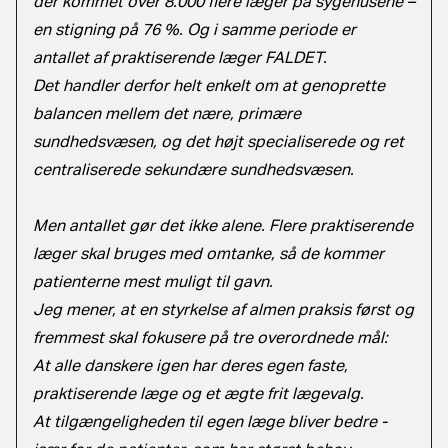
der kommet over 8.000 flere læger på sygehusene –
en stigning på 76 %. Og i samme periode er
antallet af praktiserende læger FALDET.
Det handler derfor helt enkelt om at genoprette
balancen mellem det nære, primære
sundhedsvæsen, og det højt specialiserede og ret
centraliserede sekundære sundhedsvæsen.
Men antallet gør det ikke alene. Flere praktiserende
læger skal bruges med omtanke, så de kommer
patienterne mest muligt til gavn.
Jeg mener, at en styrkelse af almen praksis først og
fremmest skal fokusere på tre overordnede mål:
At alle danskere igen har deres egen faste,
praktiserende læge og et ægte frit lægevalg.
At tilgængeligheden til egen læge bliver bedre -