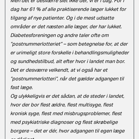
Men det er desværre slet ikke dér, vi er i dag. For i
dag har 61 % af alle praktiserende læger lukket for
tilgang af nye patienter. Og i de mest udsatte
områder er det næsten alle læger, der har lukket.
Diabetesforeningen og andre taler ofte om
”postnummerlotteriet” – som betegnelse for, at der
er urimeligt store forskelle i behandlingsmuligheder
og sundhedstilbud, alt efter hvor i landet man bor.
Det er desværre velkendt, at vi også har et
”postnummerlotteri”, når det gælder adgangen til
fast læge.
Og ulykkeligvis er det sådan, at de steder i landet,
hvor der bor flest ældre, flest multisyge, flest
kronisk syge, flest med misbrugsproblemer, flest
med psykiatriske diagnoser og flest skrøbelige
borgere – det er dér, hvor adgangen til egen læge