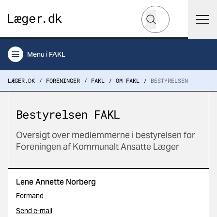
Hvad leder du efter?
Søg
Menu
i FAKL
LÆGER.DK
FORENINGER
FAKL
OM FAKL
BESTYRELSEN
Bestyrelsen FAKL
Oversigt over medlemmerne i bestyrelsen for
Foreningen af Kommunalt Ansatte Læger
Lene Annette Norberg
Formand
Send e-mail