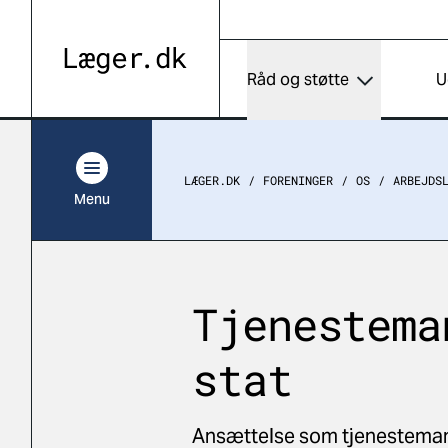
Råd og støtte
U
LÆGER.DK
FORENINGER
OS
ARBEJDS
Menu
Tjenestema
stat
Ansættelse som tjenesteman