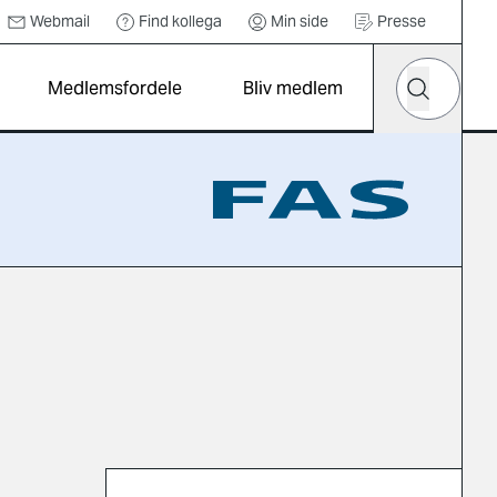
Webmail
Find kollega
Min side
Presse
Hvad leder d
Medlemsfordele
Bliv medlem
Søg