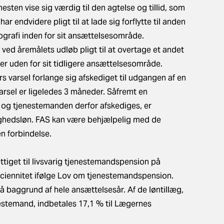
enesten vise sig værdig til den agtelse og tillid, som
r endvidere pligt til at lade sig forflytte til anden
eografi inden for sit ansættelsesområde.
ed åremålets udløb pligt til at overtage et andet
r uden for sit tidligere ansættelsesområde.
arsel forlange sig afskediget til udgangen af en
rsel er ligeledes 3 måneder. Såfremt en
 og tjenestemanden derfor afskediges, er
ighedsløn. FAS kan være behjælpelig med de
n forbindelse.
tiget til livsvarig tjenestemandspension på
ciennitet ifølge
Lov om tjenestemandspension
.
 baggrund af hele ansættelsesår. Af de løntillæg,
stemand, indbetales 17,1 % til Lægernes