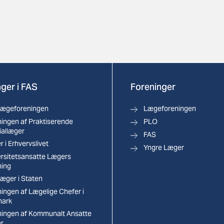
ger i FAS
Foreninger
lægeforeningen
Lægeforeningen
ingen af Praktiserende
PLO
iallæger
FAS
 i Erhvervslivet
Yngre Læger
ersitetsansatte Lægers
ning
æger i Staten
ingen af Lægelige Chefer i
ark
ningen af Kommunalt Ansatte
r