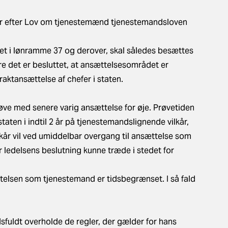
 efter
Lov om tjenestemænd
tjenestemandsloven
iceret i lønramme 37 og derover, skal således besættes
e det er besluttet, at ansættelsesområdet er
aktansættelse af chefer i staten.
øve med senere varig ansættelse for øje. Prøvetiden
taten i indtil 2 år på tjenestemandslignende vilkår,
kår vil ved umiddelbar overgang til ansættelse som
r ledelsens beslutning kunne træde i stedet for
telsen som tjenestemand er tidsbegrænset. I så fald
fuldt overholde de regler, der gælder for hans