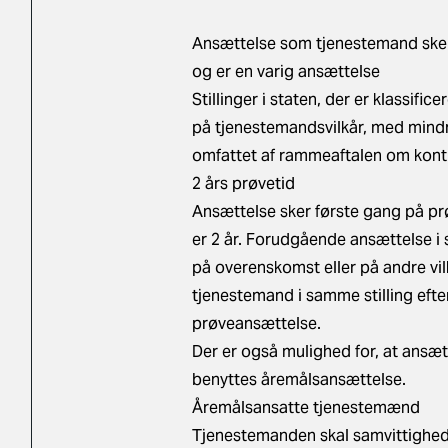
Ansættelse som tjenestemand sker
og er en varig ansættelse
Stillinger i staten, der er klassif
på tjenestemandsvilkår, med mindr
omfattet af rammeaftalen om kontr
2 års prøvetid
Ansættelse sker første gang på pr
er 2 år. Forudgående ansættelse i s
på overenskomst eller på andre vil
tjenestemand i samme stilling efte
prøveansættelse.
Der er også mulighed for, at ansæt
benyttes
åremålsansættelse.
Åremålsansatte tjenestemænd
Tjenestemanden skal samvittigheds