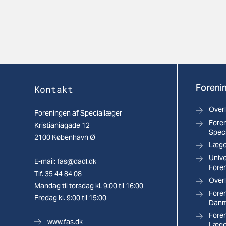
Forenin
Kontakt
Over
Foreningen af Speciallæger
Foren
Kristianiagade 12
Spec
2100 København Ø
Læger
Univ
E-mail:
fas@dadl.dk
Fore
Tlf. 35 44 84 08
Overl
Mandag til torsdag kl. 9:00 til 16:00
Foren
Fredag kl. 9:00 til 15:00
Danm
Fore
www.fas.dk
Læge