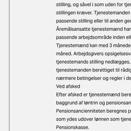
stilling, og såvel i som uden for tj
stillingen kræver. Tjenestemanden ha
passende stilling eller til anden g
Åremålsansatte tjenestemænd har v
passende arbejdsområde inden elle
Tjenestemænd kan med 3 måneders v
måned. Arbejdsgivers opsigelsesva
tjenestemands stilling nedlægges,
tjenestemanden berettiget til råd
nærmere betingelser og regler i de
Ved afsked
Efter afsked er tjenestemænd beret
baggrund af løntrin og pensionsan
Pensionsancienniteten beregnes på
som ydes udover lønnen som tjene
Pensionskasse.