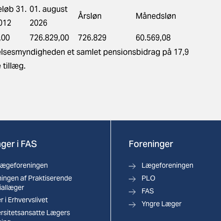
løb 31.
01. august
Årsløn
Månedsløn
012
2026
,00
726.829,00
726.829
60.569,08
ttelsesmyndigheden et samlet pensionsbidrag på 17,9
 tillæg.
ger i FAS
Foreninger
lægeforeningen
Lægeforeningen
ingen af Praktiserende
PLO
iallæger
FAS
 i Erhvervslivet
Yngre Læger
ersitetsansatte Lægers