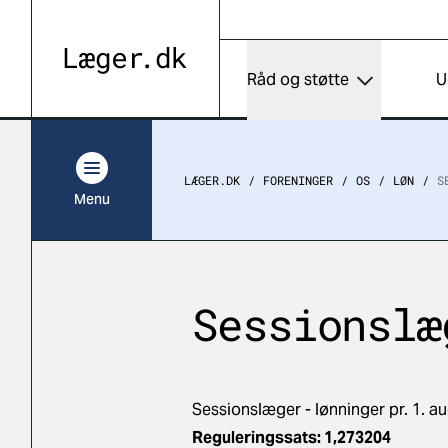
Råd og støtte
U
LÆGER.DK
FORENINGER
OS
LØN
S
Menu
Sessionslæ
Sessionslæger - lønninger pr. 1. a
Reguleringssats: 1,273204