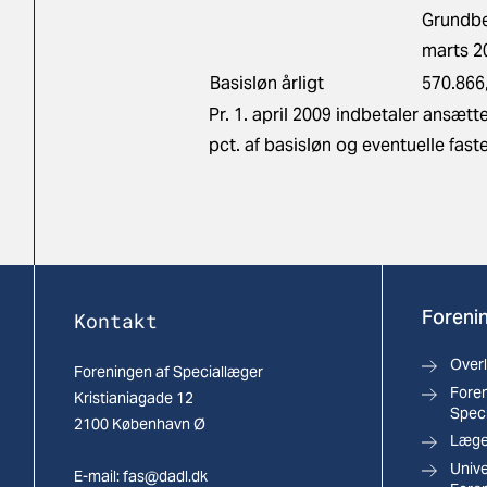
Grundbe
marts 2
Basisløn årligt
570.866
Pr. 1. april 2009 indbetaler ansæ
pct. af basisløn og eventuelle faste
Forenin
Kontakt
Over
Foreningen af Speciallæger
Foren
Kristianiagade 12
Spec
2100 København Ø
Læger
Univ
E-mail:
fas@dadl.dk