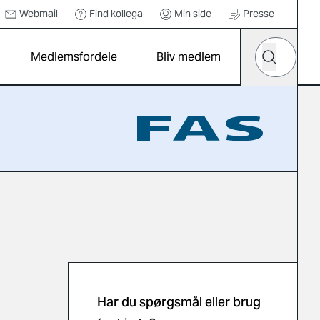
Webmail
Find kollega
Min side
Presse
Hvad leder d
Medlemsfordele
Bliv medlem
Søg
Har du spørgsmål eller brug