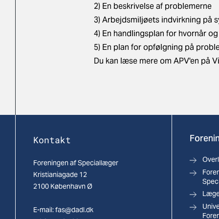
2) En beskrivelse af problemerne
3) Arbejdsmiljøets indvirkning på 
4) En handlingsplan for hvornår o
5) En plan for opfølgning på prob
Du kan læse mere om APV'en på
V
Forenin
Kontakt
Over
Foreningen af Speciallæger
Foren
Kristianiagade 12
Spec
2100 København Ø
Læger
Univ
E-mail:
fas@dadl.dk
Fore