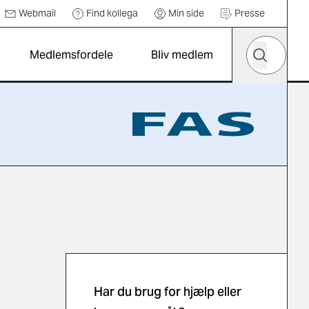
Webmail
Find kollega
Min side
Presse
Hvad leder d
Medlemsfordele
Bliv medlem
Søg
Har du brug for hjælp eller