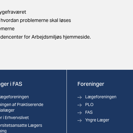
sygefraværet
g hvordan problemerne skal løses
lemerne
idencenter for Arbejdsmiljøs hjemmeside
.
ger i FAS
Foreninger
lægeforeningen
Lægeforeningen
ingen af Praktiserende
PLO
iallæger
FAS
 i Erhvervslivet
Yngre Læger
ersitetsansatte Lægers
ning