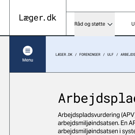
Råd og støtte
U
LÆGER.DK
FORENINGER
ULF
ARBEJD
Menu
Arbejdspla
Arbejdspladsvurdering (APV) 
arbejdsmiljøindsatsen. En AP
arbejdsmiljøindsatsen i sys