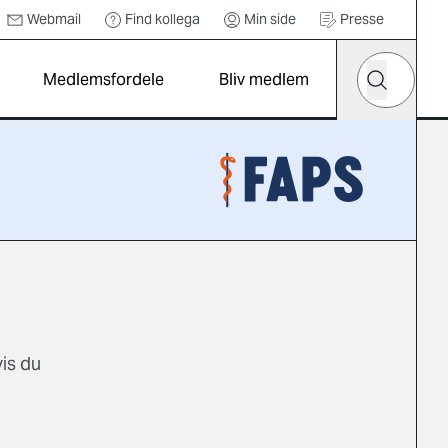
Webmail
Find kollega
Min side
Presse
Hvad leder d
Medlemsfordele
Bliv medlem
Søg
is du