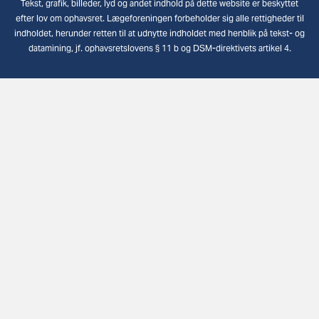
Tekst, grafik, billeder, lyd og andet indhold på dette website er beskyttet
efter lov om ophavsret. Lægeforeningen forbeholder sig alle rettigheder til
indholdet, herunder retten til at udnytte indholdet med henblik på tekst- og
datamining, jf. ophavsretslovens § 11 b og DSM-direktivets artikel 4.