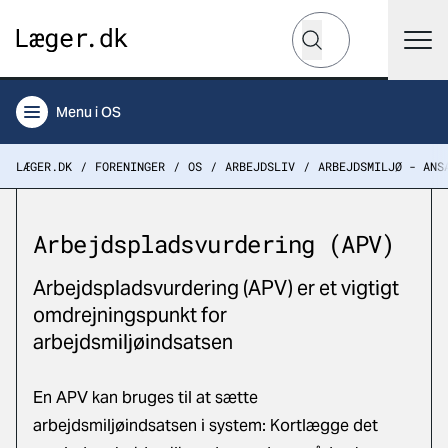
Hvad leder du efter?
Søg
Menu
i OS
LÆGER.DK
FORENINGER
OS
ARBEJDSLIV
ARBEJDSMILJØ - ANS
Arbejdspladsvurdering (APV)
Arbejdspladsvurdering (APV) er et vigtigt
omdrejningspunkt for
arbejdsmiljøindsatsen
En APV kan bruges til at sætte
arbejdsmiljøindsatsen i system: Kortlægge det