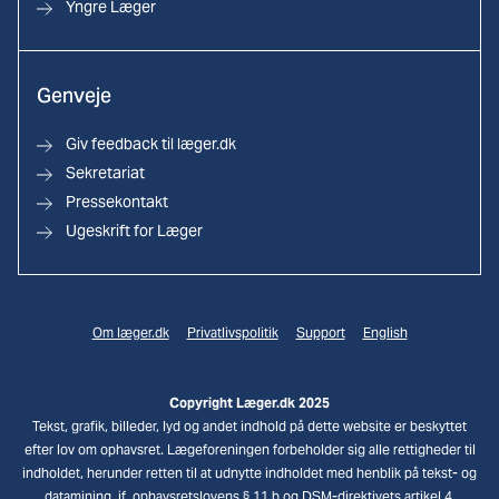
Yngre Læger
Genveje
Giv feedback til læger.dk
Sekretariat
Pressekontakt
Ugeskrift for Læger
Om læger.dk
Privatlivspolitik
Support
English
Copyright Læger.dk 2025
Tekst, grafik, billeder, lyd og andet indhold på dette website er beskyttet
efter lov om ophavsret. Lægeforeningen forbeholder sig alle rettigheder til
indholdet, herunder retten til at udnytte indholdet med henblik på tekst- og
datamining, jf. ophavsretslovens § 11 b og DSM-direktivets artikel 4.