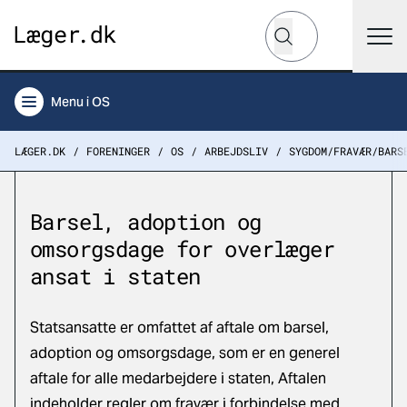
Hvad leder du efter?
Søg
Menu
i OS
LÆGER.DK
FORENINGER
OS
ARBEJDSLIV
SYGDOM/FRAVÆR/BARS
Barsel, adoption og
omsorgsdage for overlæger
ansat i staten
Statsansatte er omfattet af aftale om
barsel,
adoption og omsorgsdage,
som er en generel
aftale for alle medarbejdere i staten, Aftalen
indeholder regler om fravær i forbindelse med