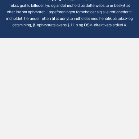
Tekst, grafik, billeder, lyd og andet indhold på dette website er beskyttet
efter lov om ophavsret. Lægeforeningen forbeholder sig alle rettigheder til
indholdet, herunder retten til at udnytte indholdet med henblik på tekst- og
datamining, jf. ophavsretslovens § 11 b og DSM-direktivets artikel 4.