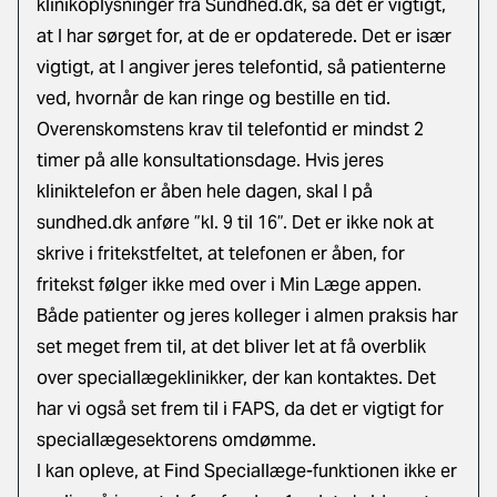
klinikoplysninger fra Sundhed.dk, så det er vigtigt,
at I har sørget for, at de er opdaterede. Det er især
vigtigt, at I angiver jeres telefontid, så patienterne
ved, hvornår de kan ringe og bestille en tid.
Overenskomstens krav til telefontid er mindst 2
timer på alle konsultationsdage. Hvis jeres
kliniktelefon er åben hele dagen, skal I på
sundhed.dk anføre ”kl. 9 til 16”. Det er ikke nok at
skrive i fritekstfeltet, at telefonen er åben, for
fritekst følger ikke med over i Min Læge appen.
Både patienter og jeres kolleger i almen praksis har
set meget frem til, at det bliver let at få overblik
over speciallægeklinikker, der kan kontaktes. Det
har vi også set frem til i FAPS, da det er vigtigt for
speciallægesektorens omdømme.
I kan opleve, at Find Speciallæge-funktionen ikke er