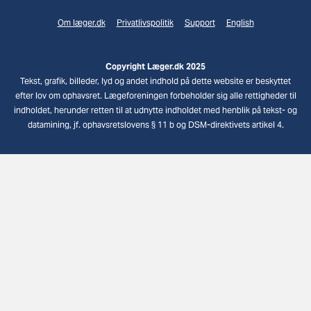
Om læger.dk
Privatlivspolitik
Support
English
Copyright Læger.dk 2025
Tekst, grafik, billeder, lyd og andet indhold på dette website er beskyttet
efter lov om ophavsret. Lægeforeningen forbeholder sig alle rettigheder til
indholdet, herunder retten til at udnytte indholdet med henblik på tekst- og
datamining, jf. ophavsretslovens § 11 b og DSM-direktivets artikel 4.