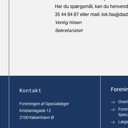
Har du spørgsmål, kan du henvende 
35 44 84 87 eller mail:
lok.fas@dad
Venlig hilsen
Sekretariatet
Forenin
Kontakt
Over
Foreningen af Speciallæger
Foren
Kristianiagade 12
Spec
2100 København Ø
Læger