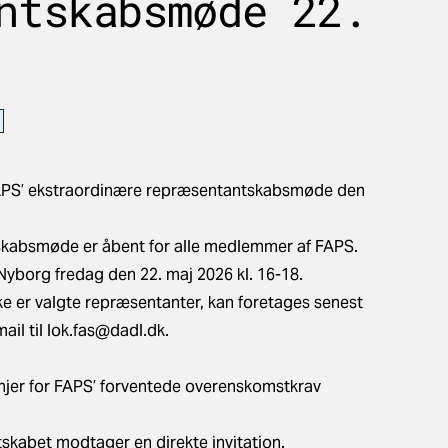
ntskabsmøde 22.
 FAPS’ ekstraordinære repræsentantskabsmøde den
skabsmøde er åbent for alle medlemmer af FAPS.
Nyborg fredag den 22. maj 2026 kl. 16-18.
e er valgte repræsentanter, kan foretages senest
ail til
lok.fas@dadl.dk
.
njer for FAPS’ forventede overenskomstkrav
kabet modtager en direkte invitation.