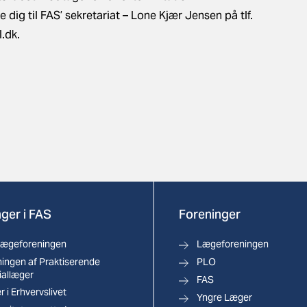
dig til FAS’ sekretariat – Lone Kjær Jensen på tlf.
l.dk
.
ger i FAS
Foreninger
lægeforeningen
Lægeforeningen
ingen af Praktiserende
PLO
iallæger
FAS
 i Erhvervslivet
Yngre Læger