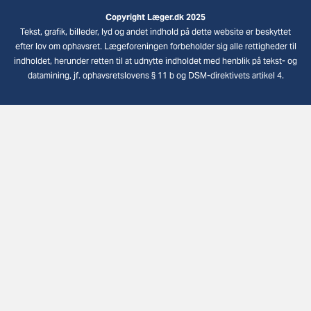
Copyright Læger.dk 2025
Tekst, grafik, billeder, lyd og andet indhold på dette website er beskyttet
efter lov om ophavsret. Lægeforeningen forbeholder sig alle rettigheder til
indholdet, herunder retten til at udnytte indholdet med henblik på tekst- og
datamining, jf. ophavsretslovens § 11 b og DSM-direktivets artikel 4.